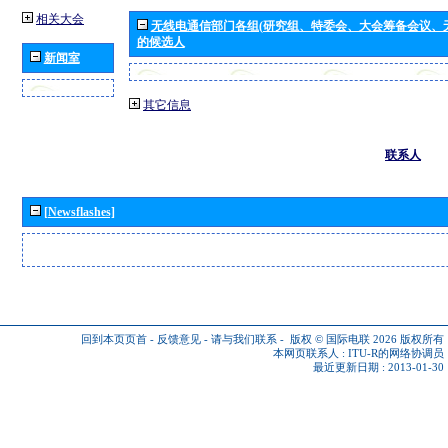
相关大会
无线电通信部门各组(研究组、特委会、大会筹备会议、
的候选人
新闻室
其它信息
联系人
[Newsflashes]
回到本页页首
-
反馈意见
-
请与我们联系
-
版权 © 国际电联 2026
版权所有
本网页联系人 :
ITU-R的网络协调员
最近更新日期 : 2013-01-30