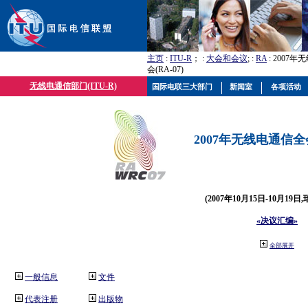
主页
:
ITU-R
； :
大会和会议
; :
RA
: 2007
会(RA-07)
无线电通信部门(ITU-R)
国际电联三大部门
新闻室
各项活动
2007年无线电通信全会(
(2007年10月15日-10月19日
«决议汇编»
全部展开
一般信息
文件
代表注册
出版物