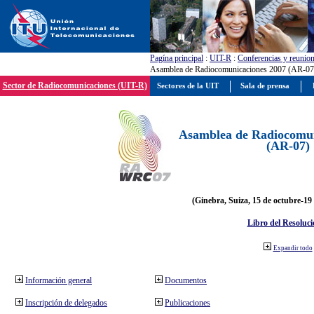
Pagína principal
:
UIT-R
:
Conferencias y reunio
Asamblea de Radiocomunicaciones 2007 (AR-07
Sector de Radiocomunicaciones (UIT-R)
Sectores de la UIT
Sala de prensa
Asamblea de Radiocomun
(AR-07)
(Ginebra, Suiza, 15 de octubre-19
Libro del Resoluci
Expandir todo
Información general
Documentos
Inscripción de delegados
Publicaciones