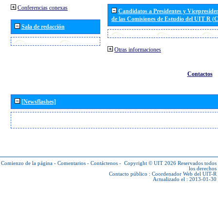
Conferencias conexas
Candidatos a Presidentes y Vicepreside
de las Comisiones de Estudio del UIT R 
Sala de redacción
Otras informaciones
Contactos
[Newsflashes]
Comienzo de la página
-
Comentarios
-
Contáctenos
-
Copyright © UIT 2026
Reservados todos
los derechos
Contacto público :
Coordenador Web del UIT-R
Actualizado el : 2013-01-30