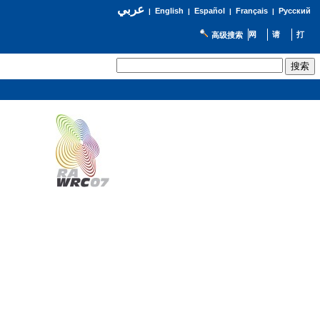
عربي
English
Español
Français
Русский
|
|
|
|
高级搜索