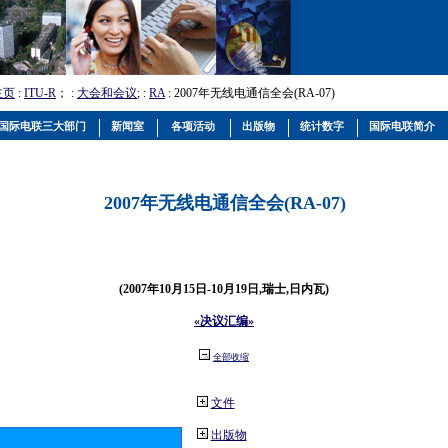
主页
:
ITU-R
； :
大会和会议
; :
RA
: 2007年无线电通信全会(RA-07)
国际电联三大部门
新闻室
各项活动
出版物
统计数字
国际电联简介
2007年无线电通信全会(RA-07)
(2007年10月15日-10月19日,瑞士,日内瓦)
«决议汇编»
全部收缩
文件
出版物