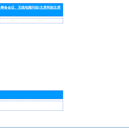
会筹备会议、无线电顾问组)主席和副主席