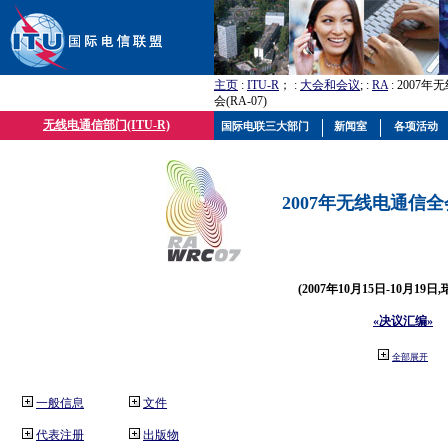
主页
:
ITU-R
； :
大会和会议
; :
RA
: 2007
会(RA-07)
无线电通信部门(ITU-R)
国际电联三大部门
新闻室
各项活动
2007年无线电通信全会(
(2007年10月15日-10月19日
«决议汇编»
全部展开
一般信息
文件
代表注册
出版物