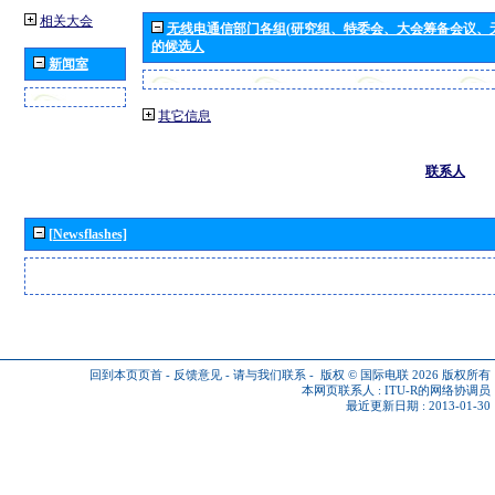
相关大会
无线电通信部门各组(研究组、特委会、大会筹备会议、
的候选人
新闻室
其它信息
联系人
[Newsflashes]
回到本页页首
-
反馈意见
-
请与我们联系
-
版权 © 国际电联 2026
版权所有
本网页联系人 :
ITU-R的网络协调员
最近更新日期 : 2013-01-30