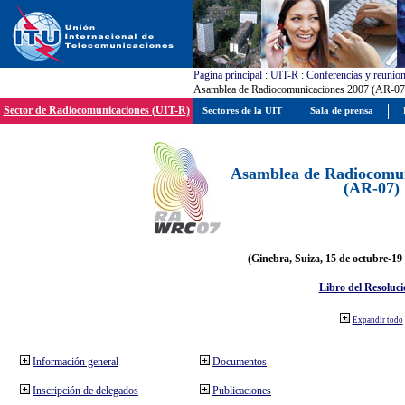
Pagína principal
:
UIT-R
:
Conferencias y reunio
Asamblea de Radiocomunicaciones 2007 (AR-07
Sector de Radiocomunicaciones (UIT-R)
Sectores de la UIT
Sala de prensa
Asamblea de Radiocomun
(AR-07)
(Ginebra, Suiza, 15 de octubre-19
Libro del Resoluci
Expandir todo
Información general
Documentos
Inscripción de delegados
Publicaciones