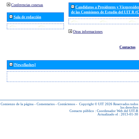
Conferencias conexas
Candidatos a Presidentes y Vicepreside
de las Comisiones de Estudio del UIT R 
Sala de redacción
Otras informaciones
Contactos
[Newsflashes]
Comienzo de la página
-
Comentarios
-
Contáctenos
-
Copyright © UIT 2026
Reservados todos
los derechos
Contacto público :
Coordenador Web del UIT-R
Actualizado el : 2013-01-30