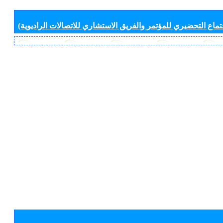
جتماع التحضيري للمؤتمر والفريق الاستشاري للاتصالات الراديوية)