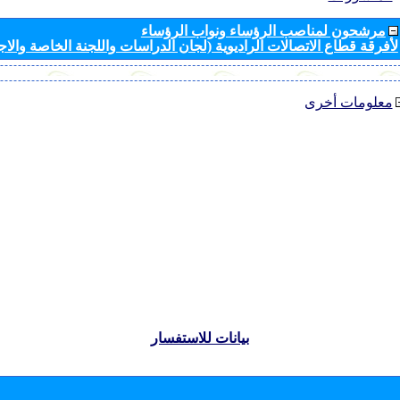
مرشحون لمناصب الرؤساء ونواب الرؤساء
لأفرقة قطاع الاتصالات الراديوية (لجان الدراسات واللجنة الخاصة والا
معلومات أخرى
بيانات للاستفسار