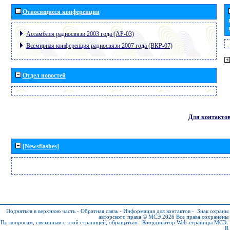
Относящиеся конференции
Ассамблея радиосвязи 2003 года (АР-03)
Всемирная конференция радиосвязи 2007 года (ВКР-07)
Отдел новостей
Для контакто
[Newsflashes]
Подняться в верхнюю часть
-
Обратная связь
-
Информация для контактов
-
Знак охраны
авторского права © МСЭ 2026
Все права сохранены
По вопросам, связанным с этой страницей, обращаться :
Координатор Web-страницы МСЭ-
R