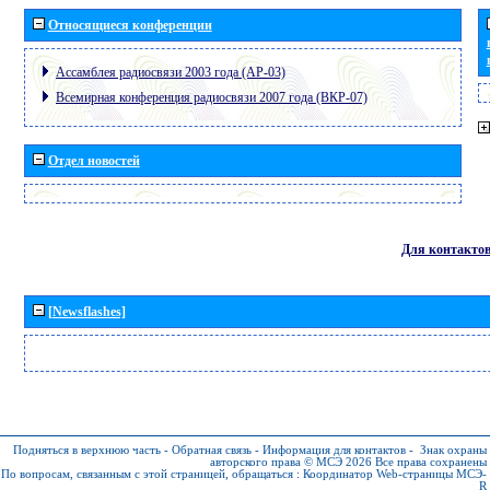
Относящиеся конференции
Ассамблея радиосвязи 2003 года (АР-03)
Всемирная конференция радиосвязи 2007 года (ВКР-07)
Отдел новостей
Для контакто
[Newsflashes]
Подняться в верхнюю часть
-
Обратная связь
-
Информация для контактов
-
Знак охраны
авторского права © МСЭ 2026
Все права сохранены
По вопросам, связанным с этой страницей, обращаться :
Координатор Web-страницы МСЭ-
R