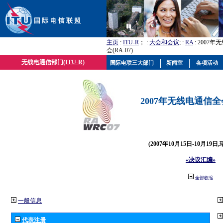
主页
:
ITU-R
； :
大会和会议
; :
RA
: 2007
会(RA-07)
无线电通信部门(ITU-R)
国际电联三大部门
新闻室
各项活动
2007年无线电通信全会(
(2007年10月15日-10月19日
«决议汇编»
全部收缩
一般信息
代表注册