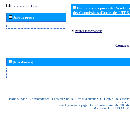
Conférences relatives
Candidats aux postes de Présidents 
des Commissions d'études de l'UIT-R
Salle de presse
Autres informations
Contacts
[Newsflashes]
Début de page
-
Commentaires
-
Contactez-nous
-
Droits d'auteur © UIT 2026
Tous droits
réservés
Contact pour cette page :
Coordinateur Web de l'UIT-R
Mis à jour le : 2013-01-30