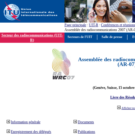
Page principale
:
UIT-R
:
Conférences et réunion
Assemblée des radiocommunications 2007 (AR-
Secteur des radiocommunications (UIT-
Secteurs de l'UIT
Salle de presse
E
R)
Assemblée des radiocom
(AR-07
(Genève, Suisse, 15 octobre
Livre des Résol
Afficher to
Information générale
Documents
Enregistrement des délégués
Publications