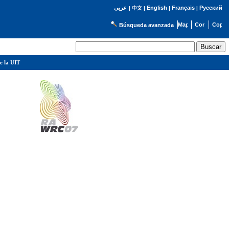
English
Français
Русский
عربي
|
中文
|
|
|
Búsqueda avanzada
e la UIT