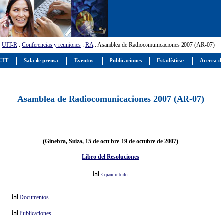
:
UIT-R
:
Conferencias y reuniones
:
RA
: Asamblea de Radiocomunicaciones 2007 (AR-07)
 UIT
Sala de prensa
Eventos
Publicaciones
Estadísticas
Acerca d
Asamblea de Radiocomunicaciones 2007 (AR-07)
(Ginebra, Suiza, 15 de octubre-19 de octubre de 2007)
Libro del Resoluciones
Expandir todo
Documentos
Publicaciones