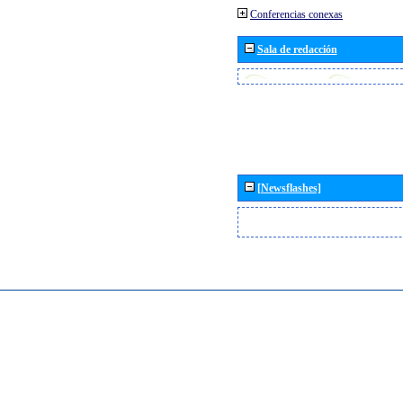
Conferencias conexas
Sala de redacción
[Newsflashes]