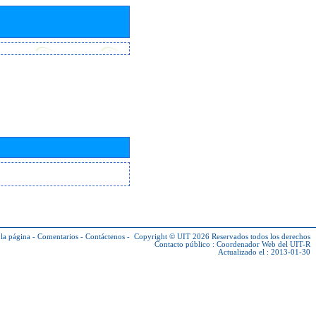
la página
-
Comentarios
-
Contáctenos
-
Copyright © UIT 2026
Reservados todos los derechos
Contacto público :
Coordenador Web del UIT-R
Actualizado el : 2013-01-30