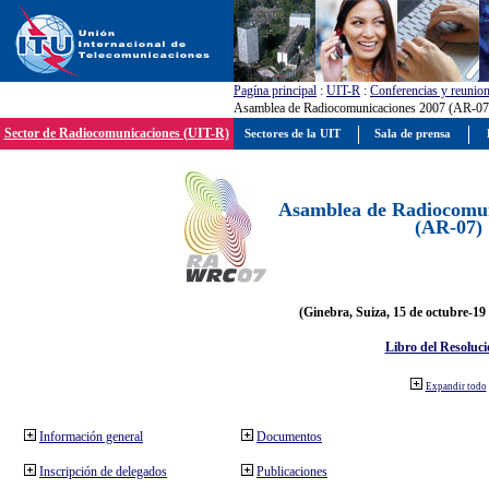
Pagína principal
:
UIT-R
:
Conferencias y reunio
Asamblea de Radiocomunicaciones 2007 (AR-07
Sector de Radiocomunicaciones (UIT-R)
Sectores de la UIT
Sala de prensa
Asamblea de Radiocomun
(AR-07)
(Ginebra, Suiza, 15 de octubre-19
Libro del Resoluci
Expandir todo
Información general
Documentos
Inscripción de delegados
Publicaciones