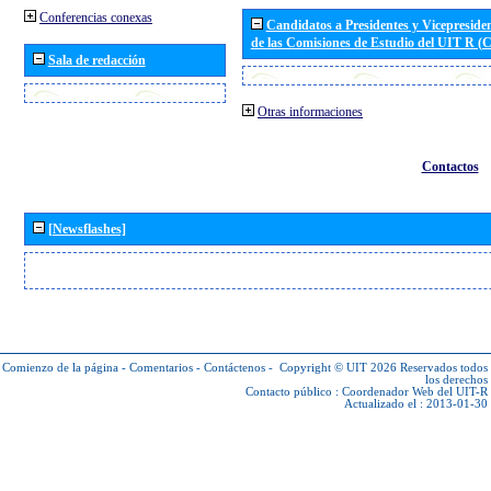
Conferencias conexas
Candidatos a Presidentes y Vicepreside
de las Comisiones de Estudio del UIT R 
Sala de redacción
Otras informaciones
Contactos
[Newsflashes]
Comienzo de la página
-
Comentarios
-
Contáctenos
-
Copyright © UIT 2026
Reservados todos
los derechos
Contacto público :
Coordenador Web del UIT-R
Actualizado el : 2013-01-30