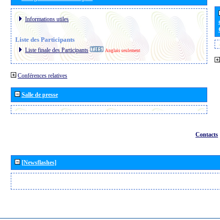
Informations utiles
Liste des Participants
Liste finale des Participants
Anglais seulement
Conférences relatives
Salle de presse
Contacts
[Newsflashes]