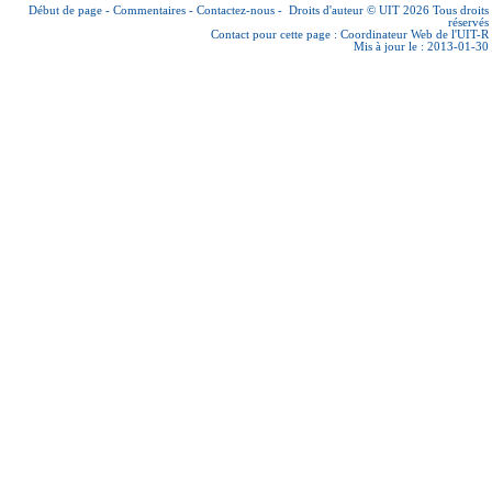
Début de page
-
Commentaires
-
Contactez-nous
-
Droits d'auteur © UIT 2026
Tous droits
réservés
Contact pour cette page :
Coordinateur Web de l'UIT-R
Mis à jour le : 2013-01-30