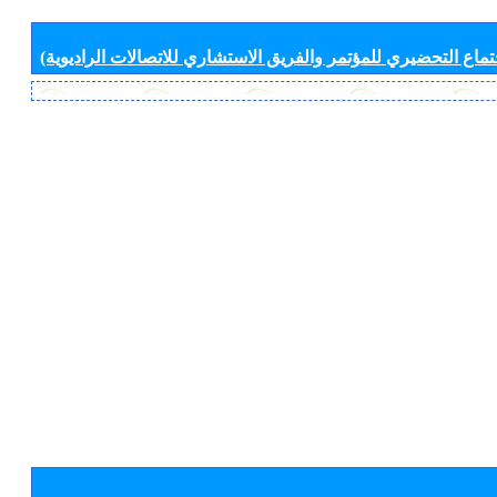
جتماع التحضيري للمؤتمر والفريق الاستشاري للاتصالات الراديوية)