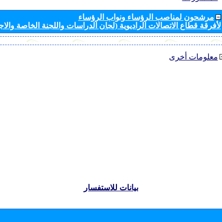
مرشحون لمناصب الرؤساء ونواب الرؤساء
لأفرقة قطاع الاتصالات الراديوية (لجان الدراسات واللجنة الخاصة والا
معلومات أخرى
بيانات للاستفسار