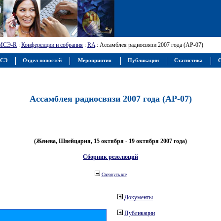
МСЭ-R
:
Конференции и собрания
:
RA
: Ассамблея радиосвязи 2007 года (АР-07)
МСЭ
Отдел новостей
Мероприятия
Публикации
Статистика
С
Ассамблея радиосвязи 2007 года (АР-07)
(Женева, Швейцария, 15 октября - 19 октября 2007 года)
Сборник резолюций
Свернуть все
Документы
Публикации