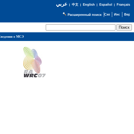
عربي
English
Español
Français
|
中文
|
|
|
Расширенный поиск
ведения о МСЭ