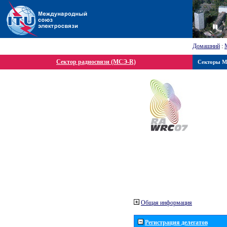
Домашний
:
Сектор радиосвязи (МСЭ-R)
Секторы 
Общая информация
Регистрация делегатов