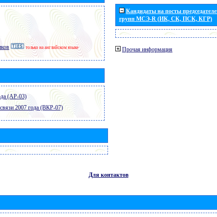
Кандидаты на посты председателей
групп МСЭ-R (ИК, СК, ПСК, КГР)
иков
только на английском языке
Прочая информация
да (АР-03)
связи 2007 года (ВКР-07)
Для контактов