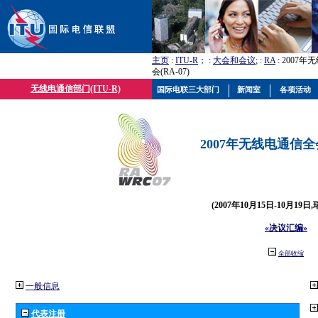
主页
:
ITU-R
； :
大会和会议
; :
RA
: 2007
会(RA-07)
无线电通信部门(ITU-R)
国际电联三大部门
新闻室
各项活动
2007年无线电通信全会(
(2007年10月15日-10月19日
«决议汇编»
全部收缩
一般信息
代表注册