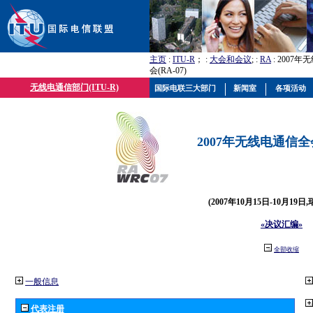
主页
:
ITU-R
； :
大会和会议
; :
RA
: 2007
会(RA-07)
无线电通信部门(ITU-R)
国际电联三大部门
新闻室
各项活动
2007年无线电通信全会(
(2007年10月15日-10月19日
«决议汇编»
全部收缩
一般信息
代表注册