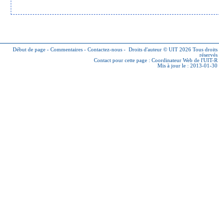
Début de page
-
Commentaires
-
Contactez-nous
-
Droits d'auteur © UIT 2026
Tous droits
réservés
Contact pour cette page :
Coordinateur Web de l'UIT-R
Mis à jour le : 2013-01-30