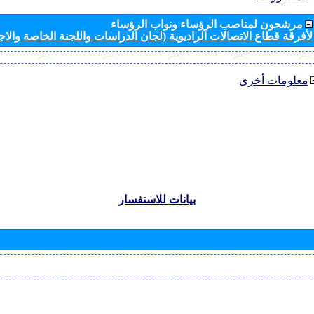
مرشحون لمناصب الرؤساء ونواب الرؤساء
لأفرقة قطاع الاتصالات الراديوية (لجان الدراسات واللجنة الخاصة والا
معلومات أخرى
بيانات للاستفسار