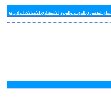
جتماع التحضيري للمؤتمر والفريق الاستشاري للاتصالات الراديوية)