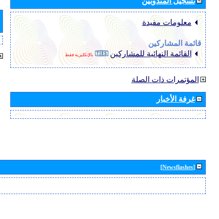
تسجيل المندوبين
معلومات مفيدة
قائمة المشاركين
القائمة النهائية للمشاركين
بالإنكليزية فقط
المؤتمرات ذات الصلة
غرفة الأخبار
[Newsflashes]