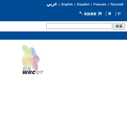
عربي
English
Español
Français
Русский
|
|
|
|
高级搜索