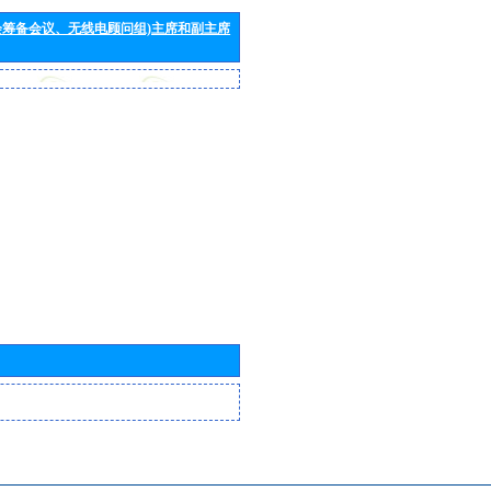
会筹备会议、无线电顾问组)主席和副主席