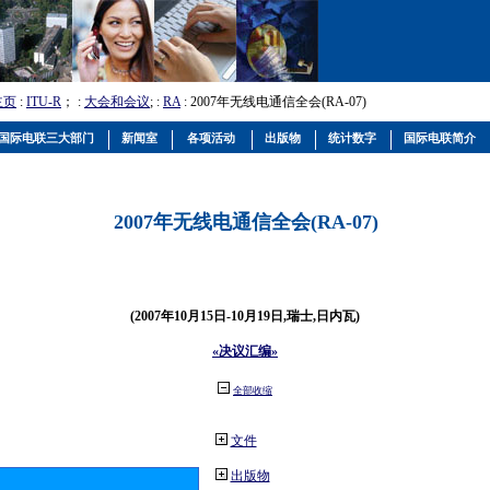
主页
:
ITU-R
； :
大会和会议
; :
RA
: 2007年无线电通信全会(RA-07)
国际电联三大部门
新闻室
各项活动
出版物
统计数字
国际电联简介
2007年无线电通信全会(RA-07)
(2007年10月15日-10月19日,瑞士,日内瓦)
«决议汇编»
全部收缩
文件
出版物