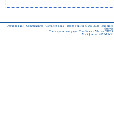
Début de page
-
Commentaires
-
Contactez-nous
-
Droits d'auteur © UIT 2026
Tous droits
réservés
Contact pour cette page :
Coordinateur Web de l'UIT-R
Mis à jour le : 2013-01-30