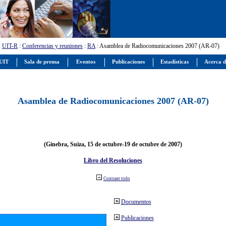
:
UIT-R
:
Conferencias y reuniones
:
RA
: Asamblea de Radiocomunicaciones 2007 (AR-07)
 UIT
Sala de prensa
Eventos
Publicaciones
Estadísticas
Acerca d
Asamblea de Radiocomunicaciones 2007 (AR-07)
(Ginebra, Suiza, 15 de octubre-19 de octubre de 2007)
Libro del Resoluciones
Contraer todo
Documentos
Publicaciones