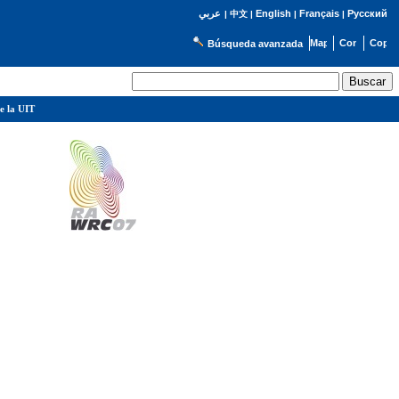
English
Français
Русский
عربي
|
中文
|
|
|
Búsqueda avanzada
e la UIT