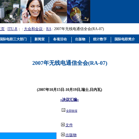
主页
:
ITU-R
； :
大会和会议
; :
RA
: 2007年无线电通信全会(RA-07)
国际电联三大部门
新闻室
各项活动
出版物
统计数字
国际电联简介
2007年无线电通信全会(RA-07)
(2007年10月15日-10月19日,瑞士,日内瓦)
«决议汇编»
全部收缩
文件
出版物