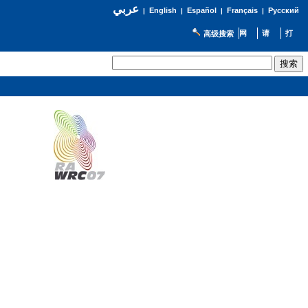
عربي
English
Español
Français
Русский
|
|
|
|
高级搜索