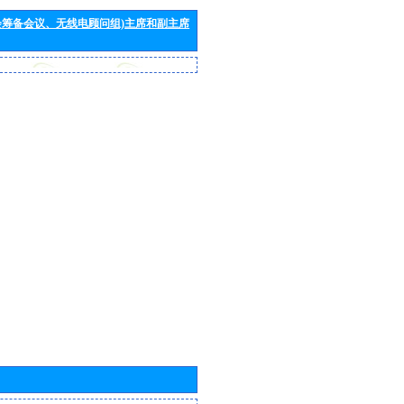
会筹备会议、无线电顾问组)主席和副主席