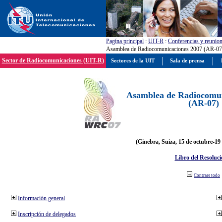
Pagína principal
:
UIT-R
:
Conferencias y reunio
Asamblea de Radiocomunicaciones 2007 (AR-07
Sector de Radiocomunicaciones (UIT-R)
Sectores de la UIT
Sala de prensa
Asamblea de Radiocomun
(AR-07)
(Ginebra, Suiza, 15 de octubre-19
Libro del Resoluci
Contraer todo
Información general
Inscripción de delegados