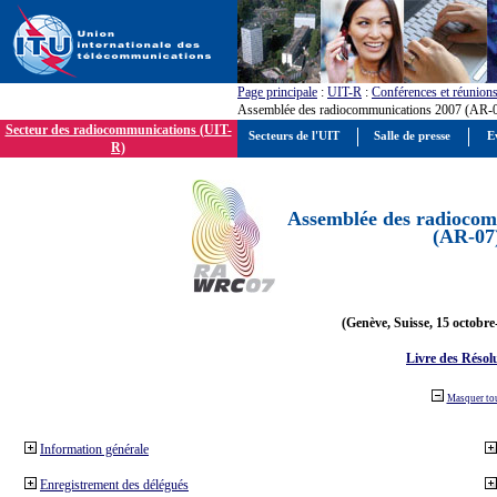
Page principale
:
UIT-R
:
Conférences et réunion
Assemblée des radiocommunications 2007 (AR-
Secteur des radiocommunications (UIT-
Secteurs de l'UIT
Salle de presse
E
R)
Assemblée des radiocom
(AR-07
(Genève, Suisse, 15 octobre
Livre des Résol
Masquer to
Information générale
Enregistrement des délégués