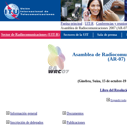
Pagína principal
:
UIT-R
:
Conferencias y reunio
Asamblea de Radiocomunicaciones 2007 (AR-07
Sector de Radiocomunicaciones (UIT-R)
Sectores de la UIT
Sala de prensa
Asamblea de Radiocomun
(AR-07)
(Ginebra, Suiza, 15 de octubre-19
Libro del Resoluci
Expandir todo
Información general
Documentos
Inscripción de delegados
Publicaciones