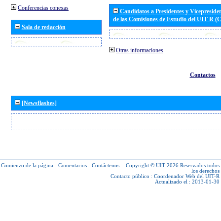
Conferencias conexas
Candidatos a Presidentes y Vicepreside
de las Comisiones de Estudio del UIT R 
Sala de redacción
Otras informaciones
Contactos
[Newsflashes]
Comienzo de la página
-
Comentarios
-
Contáctenos
-
Copyright © UIT 2026
Reservados todos
los derechos
Contacto público :
Coordenador Web del UIT-R
Actualizado el : 2013-01-30