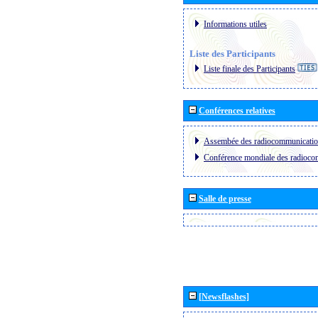
Informations utiles
Liste des Participants
Liste finale des Participants
Conférences relatives
Assembée des radiocommunicati
Conférence mondiale des radioc
Salle de presse
[Newsflashes]