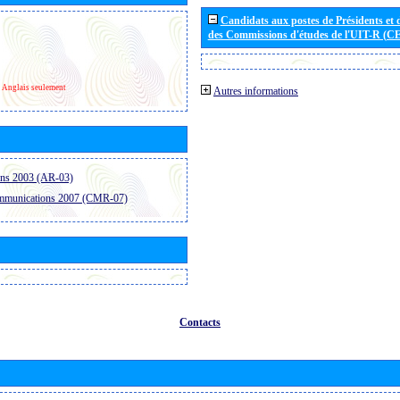
Candidats aux postes de Présidents et 
des Commissions d'études de l'UIT-R (C
Anglais seulement
Autres informations
ons 2003 (AR-03)
ommunications 2007 (CMR-07)
Contacts