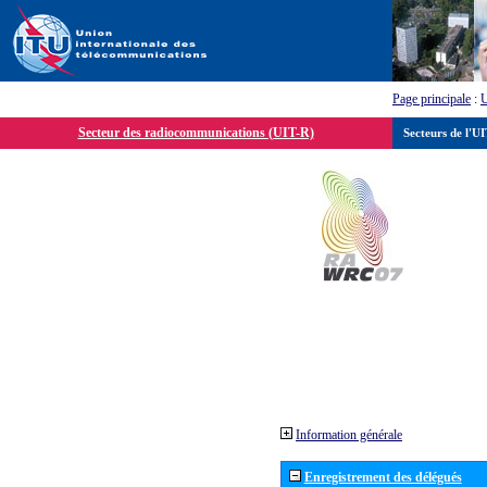
Page principale
:
Secteur des radiocommunications (UIT-R)
Secteurs de l'U
Information générale
Enregistrement des délégués