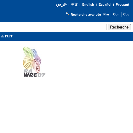
عربي
English
Español
Русский
|
中文
|
|
|
Recherche avancée
 de l'UIT