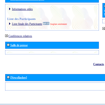
Informations utiles
Liste des Participants
Liste finale des Participants
Anglais seulement
Conférences relatives
Salle de presse
Contacts
[Newsflashes]