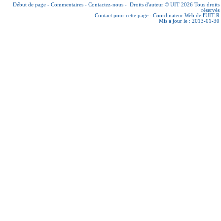
Début de page
-
Commentaires
-
Contactez-nous
-
Droits d'auteur © UIT 2026
Tous droits
réservés
Contact pour cette page :
Coordinateur Web de l'UIT-R
Mis à jour le : 2013-01-30