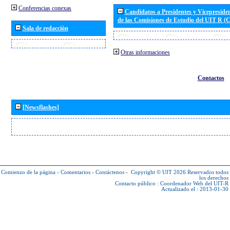
Conferencias conexas
Candidatos a Presidentes y Vicepreside
de las Comisiones de Estudio del UIT R 
Sala de redacción
Otras informaciones
Contactos
[Newsflashes]
Comienzo de la página
-
Comentarios
-
Contáctenos
-
Copyright © UIT 2026
Reservados todos
los derechos
Contacto público :
Coordenador Web del UIT-R
Actualizado el : 2013-01-30