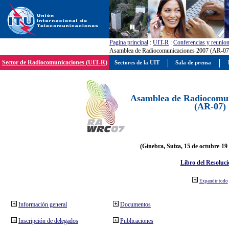
Pagína principal
:
UIT-R
:
Conferencias y reunio
Asamblea de Radiocomunicaciones 2007 (AR-07
Sector de Radiocomunicaciones (UIT-R)
Sectores de la UIT
Sala de prensa
Asamblea de Radiocomun
(AR-07)
(Ginebra, Suiza, 15 de octubre-19
Libro del Resoluci
Expandir todo
Información general
Documentos
Inscripción de delegados
Publicaciones