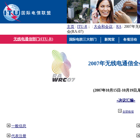
主页
:
ITU-R
； :
大会和会议
; :
RA
: 2007
会(RA-07)
无线电通信部门(ITU-R)
国际电联三大部门
新闻室
各项活动
2007年无线电通信全会(
(2007年10月15日-10月19日
«决议汇编»
全部收缩
一般信息
代表注册