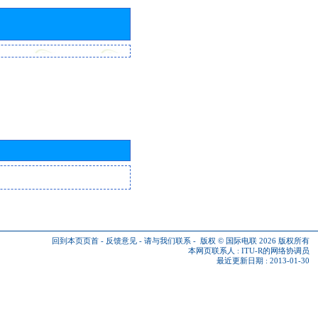
回到本页页首
-
反馈意见
-
请与我们联系
-
版权 © 国际电联 2026
版权所有
本网页联系人 :
ITU-R的网络协调员
最近更新日期 : 2013-01-30