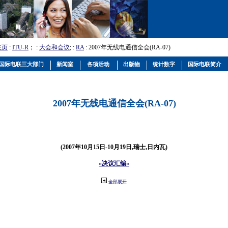
主页
:
ITU-R
； :
大会和会议
; :
RA
: 2007年无线电通信全会(RA-07)
国际电联三大部门
新闻室
各项活动
出版物
统计数字
国际电联简介
2007年无线电通信全会(RA-07)
(2007年10月15日-10月19日,瑞士,日内瓦)
«决议汇编»
全部展开