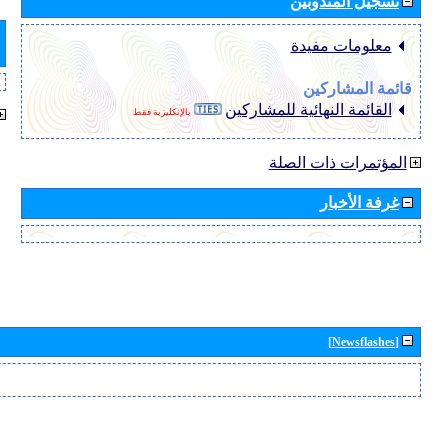
تسجيل المندوبين
معلومات مفيدة
قائمة المشاركين
القائمة النهائية للمشاركين
بالإنكليزية فقط
المؤتمرات ذات الصلة
غرفة الأخبار
[Newsflashes]