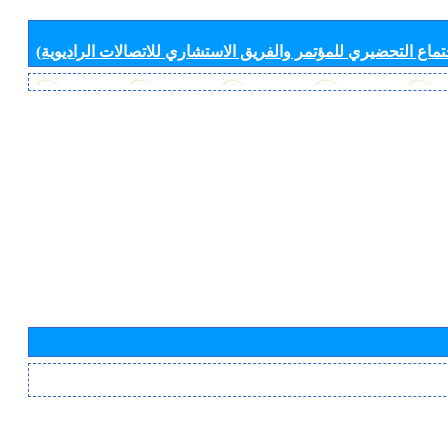
جتماع التحضيري للمؤتمر والفريق الاستشاري للاتصالات الراديوية)