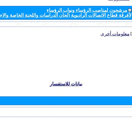
مرشحون لمناصب الرؤساء ونواب الرؤساء
لأفرقة قطاع الاتصالات الراديوية (لجان الدراسات واللجنة الخاصة والا
معلومات أخرى
بيانات للاستفسار