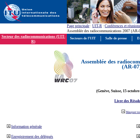
Page principale
:
UIT-R
:
Conférences et réunion
Assemblée des radiocommunications 2007 (AR-
Secteur des radiocommunications (UIT-
Secteurs de l'UIT
Salle de presse
E
R)
Assemblée des radiocom
(AR-07
(Genève, Suisse, 15 octobre
Livre des Résol
Masquer to
Information générale
Enregistrement des délégués