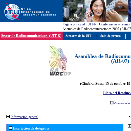
Pagína principal
:
UIT-R
:
Conferencias y reunio
Asamblea de Radiocomunicaciones 2007 (AR-07
Sector de Radiocomunicaciones (UIT-R)
Sectores de la UIT
Sala de prensa
Asamblea de Radiocomun
(AR-07)
(Ginebra, Suiza, 15 de octubre-19
Libro del Resoluci
Contraer todo
Información general
Inscripción de delegados