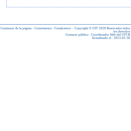
Comienzo de la página
-
Comentarios
-
Contáctenos
-
Copyright © UIT 2026
Reservados todos
los derechos
Contacto público :
Coordenador Web del UIT-R
Actualizado el : 2013-01-30