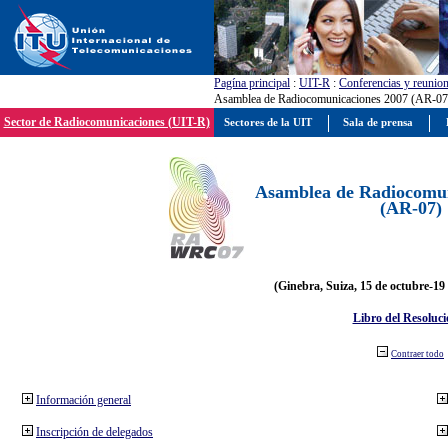
Pagína principal
:
UIT-R
:
Conferencias y reunio
Asamblea de Radiocomunicaciones 2007 (AR-07
Sector de Radiocomunicaciones (UIT-R)
Sectores de la UIT
Sala de prensa
Asamblea de Radiocomun
(AR-07)
(Ginebra, Suiza, 15 de octubre-19
Libro del Resoluci
Contraer todo
Información general
Inscripción de delegados