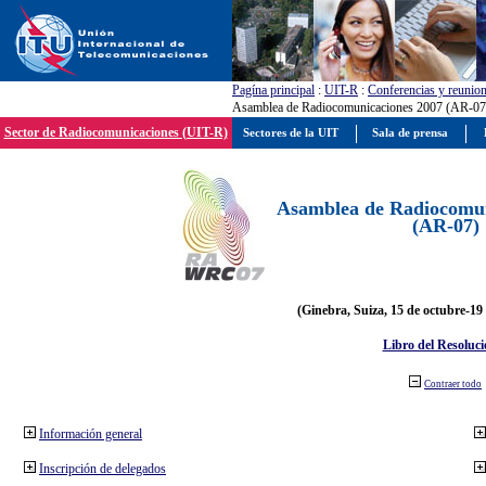
Pagína principal
:
UIT-R
:
Conferencias y reunio
Asamblea de Radiocomunicaciones 2007 (AR-07
Sector de Radiocomunicaciones (UIT-R)
Sectores de la UIT
Sala de prensa
Asamblea de Radiocomun
(AR-07)
(Ginebra, Suiza, 15 de octubre-19
Libro del Resoluci
Contraer todo
Información general
Inscripción de delegados