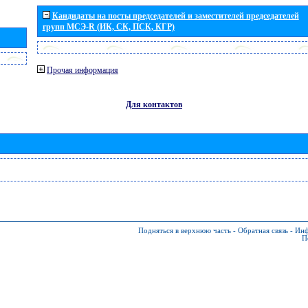
Кандидаты на посты председателей и заместителей председателей
групп МСЭ-R (ИК, СК, ПСК, КГР)
Прочая информация
Для контактов
Подняться в верхнюю часть
-
Обратная связь
-
Инф
П