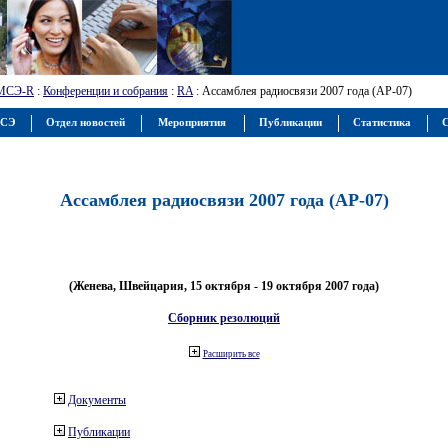
МСЭ-R
:
Конференции и собрания
:
RA
: Ассамблея радиосвязи 2007 года (АР-07)
МСЭ
Отдел новостей
Мероприятия
Публикации
Статистика
С
Ассамблея радиосвязи 2007 года (АР-07)
(Женева, Швейцария, 15 октября - 19 октября 2007 года)
Сборник резолюций
Расширить все
Документы
Публикации