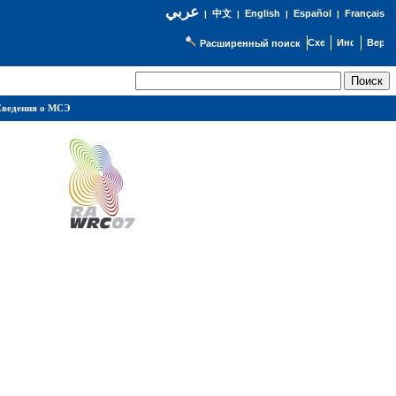
عربي
English
Español
Français
|
中文
|
|
|
Расширенный поиск
ведения о МСЭ