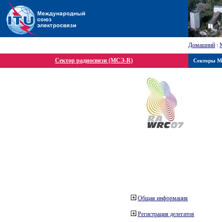
Домашний
:
Сектор радиосвязи (МСЭ-R)
Секторы 
Общая информация
Регистрация делегатов