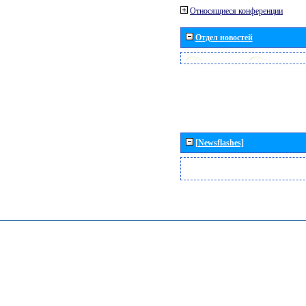
Относящиеся конференции
Отдел новостей
[Newsflashes]