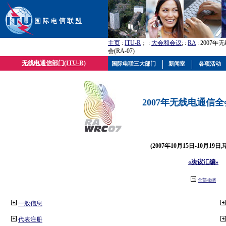
主页
:
ITU-R
； :
大会和会议
; :
RA
: 2007
会(RA-07)
无线电通信部门(ITU-R)
国际电联三大部门
新闻室
各项活动
2007年无线电通信全会(
(2007年10月15日-10月19日
«决议汇编»
全部收缩
一般信息
代表注册