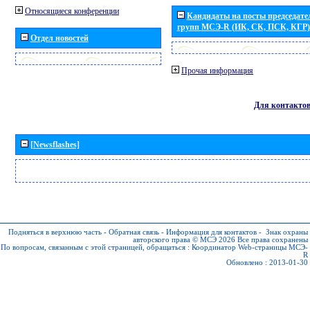
Относящиеся конференции
Кандидаты на посты председател
групп МСЭ-R (ИК, СК, ПСК, КГР)
Отдел новостей
Прочая информация
Для контакто
[Newsflashes]
Подняться в верхнюю часть
-
Обратная связь
-
Информация для контактов
-
Знак охраны
авторского права © МСЭ 2026
Все права сохранены
По вопросам, связанным с этой страницей, обращаться :
Координатор Web-страницы МСЭ-
R
Обновлено : 2013-01-30