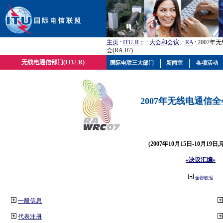
主页
:
ITU-R
； :
大会和会议
; :
RA
: 2007
会(RA-07)
无线电通信部门(ITU-R)
国际电联三大部门
新闻室
各项活动
2007年无线电通信全会(
(2007年10月15日-10月19日
«决议汇编»
全部收缩
一般信息
代表注册