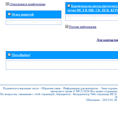
Относящиеся конференции
Кандидаты на посты председател
групп МСЭ-R (ИК, СК, ПСК, КГР)
Отдел новостей
Прочая информация
Для контакто
[Newsflashes]
Подняться в верхнюю часть
-
Обратная связь
-
Информация для контактов
-
Знак охраны
авторского права © МСЭ 2026
Все права сохранены
По вопросам, связанным с этой страницей, обращаться :
Координатор Web-страницы МСЭ-
R
Обновлено : 2013-01-30