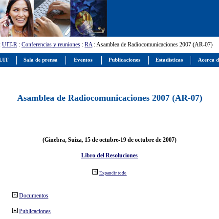
:
UIT-R
:
Conferencias y reuniones
:
RA
: Asamblea de Radiocomunicaciones 2007 (AR-07)
 UIT
Sala de prensa
Eventos
Publicaciones
Estadísticas
Acerca d
Asamblea de Radiocomunicaciones 2007 (AR-07)
(Ginebra, Suiza, 15 de octubre-19 de octubre de 2007)
Libro del Resoluciones
Expandir todo
Documentos
Publicaciones