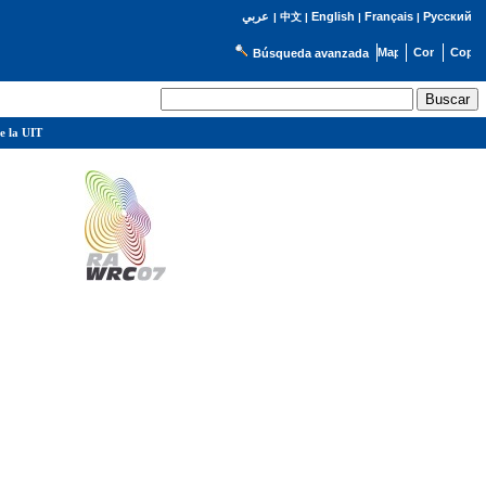
English
Français
Русский
عربي
|
中文
|
|
|
Búsqueda avanzada
e la UIT