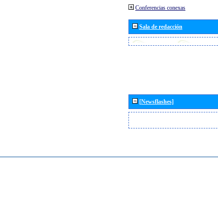
Conferencias conexas
Sala de redacción
[Newsflashes]