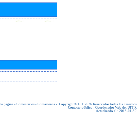
la página
-
Comentarios
-
Contáctenos
-
Copyright © UIT 2026
Reservados todos los derechos
Contacto público :
Coordenador Web del UIT-R
Actualizado el : 2013-01-30