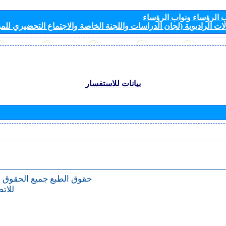
الرؤساء ونواب الرؤساء
ات الراديوية (لجان الدراسات واللجنة الخاصة والاجتماع التحضيري للمؤ
بيانات للاستفسار
حقوق الطبع
جميع الحقوق 
للات