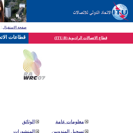
صفحة الاستقبال
:
ق
قطاعات الاتح
قطاع الاتصالات الراديوية (ITU-R)
معلومات عامة
الوثائق
تسجيل المندوبين
المنشورات