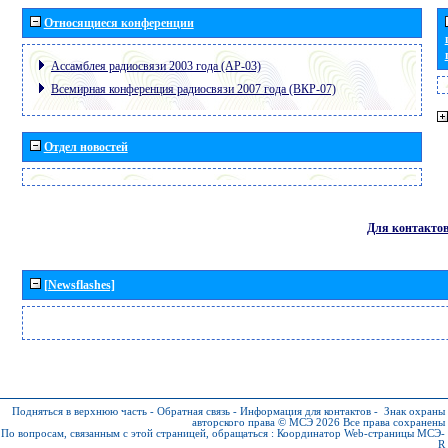
Относящиеся конференции
Ассамблея радиосвязи 2003 года (АР-03)
Всемирная конференция радиосвязи 2007 года (ВКР-07)
Отдел новостей
Для контакто
[Newsflashes]
Подняться в верхнюю часть
-
Обратная связь
-
Информация для контактов
-
Знак охраны
авторского права © МСЭ 2026
Все права сохранены
По вопросам, связанным с этой страницей, обращаться :
Координатор Web-страницы МСЭ-
R