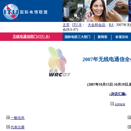
主页
:
ITU-R
； :
大会和会议
; :
RA
: 2007
会(RA-07)
无线电通信部门(ITU-R)
国际电联三大部门
新闻室
各项活动
2007年无线电通信全会(
(2007年10月15日-10月19日
«决议汇编»
全部收缩
一般信息
代表注册