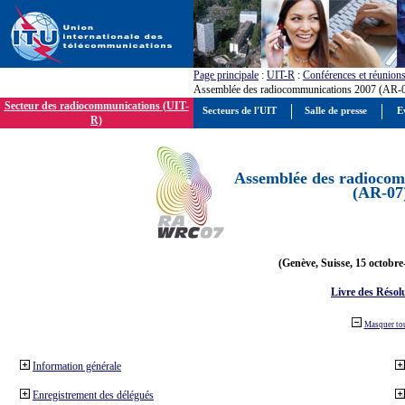
Page principale
:
UIT-R
:
Conférences et réunion
Assemblée des radiocommunications 2007 (AR-
Secteur des radiocommunications (UIT-
Secteurs de l'UIT
Salle de presse
E
R)
Assemblée des radiocom
(AR-07
(Genève, Suisse, 15 octobre
Livre des Résol
Masquer to
Information générale
Enregistrement des délégués