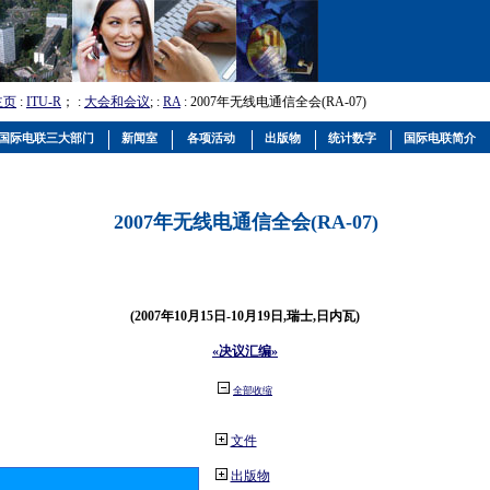
主页
:
ITU-R
； :
大会和会议
; :
RA
: 2007年无线电通信全会(RA-07)
国际电联三大部门
新闻室
各项活动
出版物
统计数字
国际电联简介
2007年无线电通信全会(RA-07)
(2007年10月15日-10月19日,瑞士,日内瓦)
«决议汇编»
全部收缩
文件
出版物