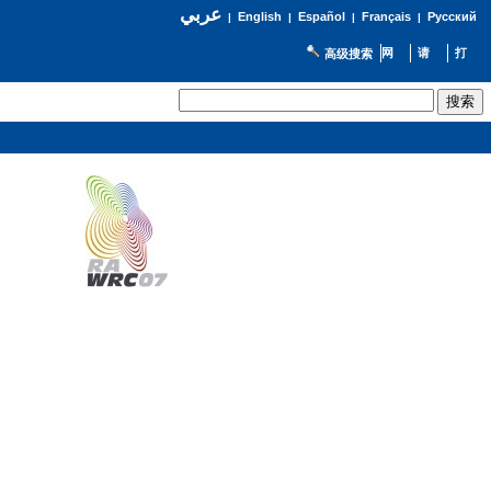
عربي
English
Español
Français
Русский
|
|
|
|
高级搜索