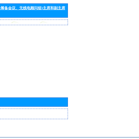
会筹备会议、无线电顾问组)主席和副主席