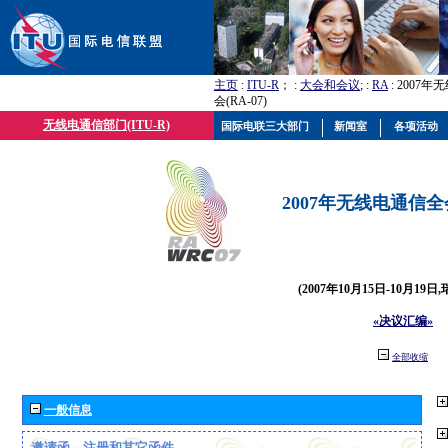
主页
:
ITU-R
； :
大会和会议
; :
RA
: 2007
会(RA-07)
无线电通信部门(ITU-R)
国际电联三大部门
新闻室
各项活动
2007年无线电通信全会(
(2007年10月15日-10月19日
«决议汇编»
全部收缩
一般信息
邀请函、注册和其它函件