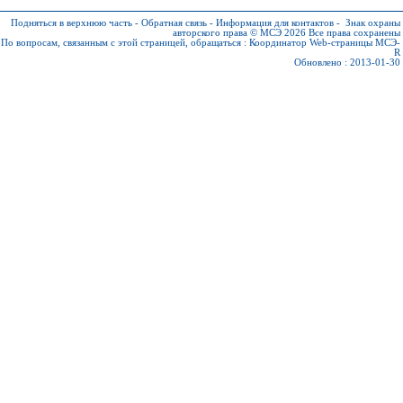
Подняться в верхнюю часть
-
Обратная связь
-
Информация для контактов
-
Знак охраны
авторского права © МСЭ 2026
Все права сохранены
По вопросам, связанным с этой страницей, обращаться :
Координатор Web-страницы МСЭ-
R
Обновлено : 2013-01-30