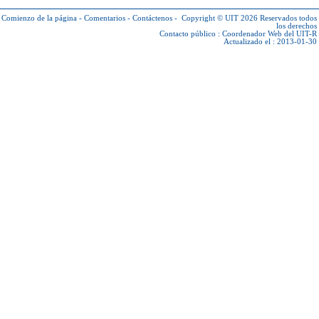
Comienzo de la página
-
Comentarios
-
Contáctenos
-
Copyright © UIT 2026
Reservados todos
los derechos
Contacto público :
Coordenador Web del UIT-R
Actualizado el : 2013-01-30