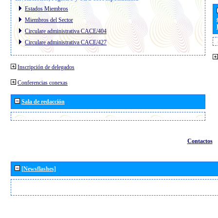
Estados Miembros
Miembros del Sector
Circulare administrativa CACE/404
Circulare administrativa CACE/427
Inscripción de delegados
Conferencias conexas
Sala de redacción
Contactos
[Newsflashes]