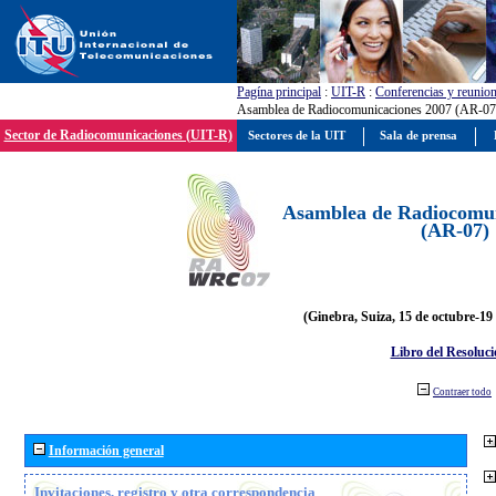
Pagína principal
:
UIT-R
:
Conferencias y reunio
Asamblea de Radiocomunicaciones 2007 (AR-07
Sector de Radiocomunicaciones (UIT-R)
Sectores de la UIT
Sala de prensa
Asamblea de Radiocomun
(AR-07)
(Ginebra, Suiza, 15 de octubre-19
Libro del Resoluci
Contraer todo
Información general
Invitaciones, registro y otra correspondencia